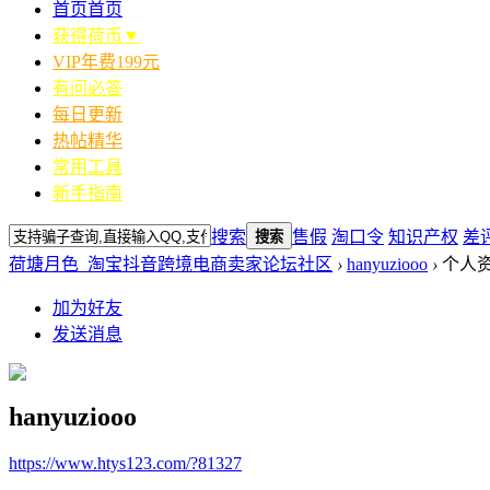
首页
首页
获得荷币▼
VIP年费199元
有问必答
每日更新
热帖精华
常用工具
新手指南
搜索
售假
淘口令
知识产权
差
搜索
荷塘月色_淘宝抖音跨境电商卖家论坛社区
›
hanyuziooo
›
个人
加为好友
发送消息
hanyuziooo
https://www.htys123.com/?81327