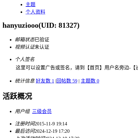
主题
个人资料
hanyuziooo
(UID: 81327)
邮箱状态
已验证
视频认证
未认证
个人签名
这里可以设置广告或签名，请到【首页】用户名旁边-【设
统计信息
好友数 1
|
回帖数 59
|
主题数 0
活跃概况
用户组
三级会员
注册时间
2015-11-9 19:14
最后访问
2024-12-19 17:20