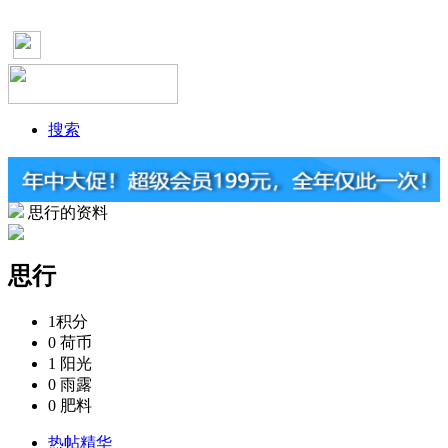
搜索
思行的资料
思行
1
积分
0
荷币
1
阳光
0
雨露
0
肥料
热帖精华