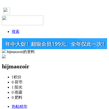
搜索
hijmaozoir的资料
hijmaozoir
1
积分
0
荷币
1
阳光
0
雨露
0
肥料
热帖精华