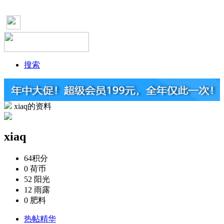
搜索
xiaq的资料
xiaq
64
积分
0
荷币
52
阳光
12
雨露
0
肥料
热帖精华