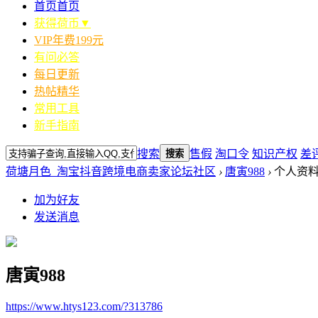
首页
首页
获得荷币▼
VIP年费199元
有问必答
每日更新
热帖精华
常用工具
新手指南
搜索
售假
淘口令
知识产权
差
搜索
荷塘月色_淘宝抖音跨境电商卖家论坛社区
›
唐寅988
›
个人资
加为好友
发送消息
唐寅988
https://www.htys123.com/?313786