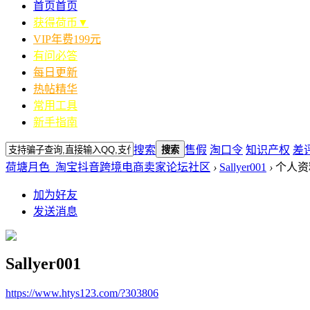
首页
首页
获得荷币▼
VIP年费199元
有问必答
每日更新
热帖精华
常用工具
新手指南
搜索
售假
淘口令
知识产权
差
搜索
荷塘月色_淘宝抖音跨境电商卖家论坛社区
›
Sallyer001
›
个人资
加为好友
发送消息
Sallyer001
https://www.htys123.com/?303806