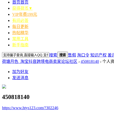
首页
首页
获得荷币▼
VIP年费199元
有问必答
每日更新
热帖精华
常用工具
新手指南
搜索
售假
淘口令
知识产权
差
搜索
荷塘月色_淘宝抖音跨境电商卖家论坛社区
›
450818140
›
个人
加为好友
发送消息
450818140
https://www.htys123.com/?302246