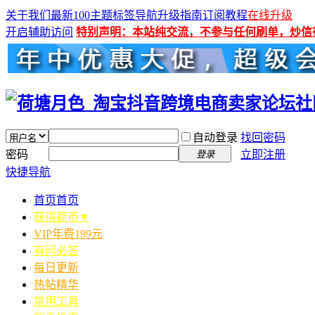
关于我们
最新100主题
标签导航
升级指南
订阅教程
在线升级
开启辅助访问
特别声明：本站纯交流，不参与任何刷单，炒信
自动登录
找回密码
密码
立即注册
登录
快捷导航
首页
首页
获得荷币▼
VIP年费199元
有问必答
每日更新
热帖精华
常用工具