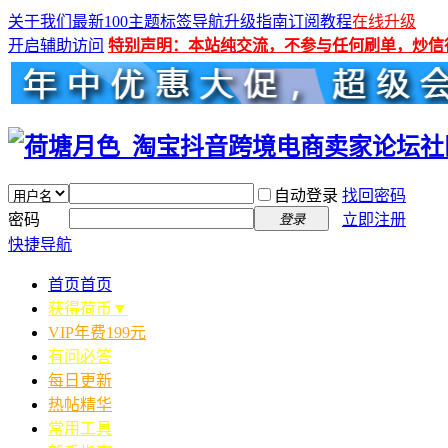
关于我们
最新100主题
标签导航
升级指南
订阅教程
在线升级
开启辅助访问
特别声明：本站纯交流，不参与任何刷单，炒信
自动登录
找回密码
密码
立即注册
登录
快捷导航
首页
首页
获得荷币▼
VIP年费199元
有问必答
每日更新
热帖精华
常用工具