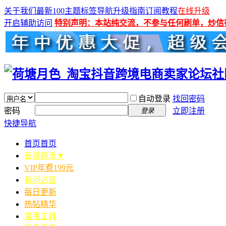
关于我们
最新100主题
标签导航
升级指南
订阅教程
在线升级
开启辅助访问
特别声明：本站纯交流，不参与任何刷单，炒信
自动登录
找回密码
密码
立即注册
登录
快捷导航
首页
首页
获得荷币▼
VIP年费199元
有问必答
每日更新
热帖精华
常用工具