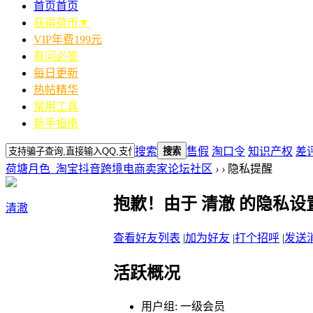
首页
首页
获得荷币▼
VIP年费199元
有问必答
每日更新
热帖精华
常用工具
新手指南
搜索
售假
淘口令
知识产权
差
搜索
荷塘月色_淘宝抖音跨境电商卖家论坛社区
›
›
隐私提醒
抱歉！由于 清澈 的隐私
清澈
查看好友列表
|
加为好友
|
打个招呼
|
发送
活跃概况
用户组:
一级会员