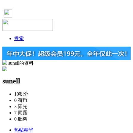
搜索
sunell的资料
sunell
10
积分
0
荷币
3
阳光
7
雨露
0
肥料
热帖精华