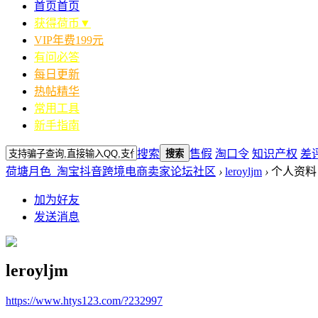
首页
首页
获得荷币▼
VIP年费199元
有问必答
每日更新
热帖精华
常用工具
新手指南
搜索
售假
淘口令
知识产权
差
搜索
荷塘月色_淘宝抖音跨境电商卖家论坛社区
›
leroyljm
›
个人资料
加为好友
发送消息
leroyljm
https://www.htys123.com/?232997