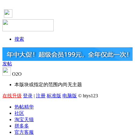
搜索
发帖
O2O
本版块或指定的范围内尚无主题
在线升级
登录
|
注册
标准版
电脑版
© htys123
热帖精华
社区
淘宝天猫
拼多多
官方客服