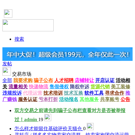
搜索
发帖
交易市场
全部
我要求购
骗子公布
人才招聘
店铺转让
开店认证
活动相
关
流量相关
快递物流
售假侵权
降权申诉
货源代销
美工装修
违规投诉
代理运营
技术培训
技术互换
软件工具
寻求合作
推
广赚钱
服务认证
亏本打折
活动报名
其他服务
共享账号
公告
双方交易之前请先到骗子公布栏查看对方是否被举报
过！
admin
19
怎么样才能留住基础评价
天猫仓
0
寻抖店 / 拼多多实物卖家交流群，纯卖家抱团交流运营