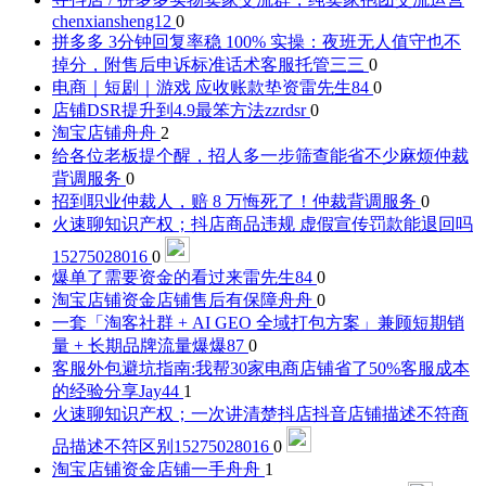
chenxiansheng12
0
拼多多 3分钟回复率稳 100% 实操：夜班无人值守也不
掉分，附售后申诉标准话术
客服托管三三
0
电商｜短剧｜游戏 应收账款垫资
雷先生84
0
店铺DSR提升到4.9最笨方法
zzrdsr
0
淘宝店铺
舟舟
2
给各位老板提个醒，招人多一步筛查能省不少麻烦
仲裁
背调服务
0
招到职业仲裁人，赔 8 万悔死了！
仲裁背调服务
0
火速聊知识产权；抖店商品违规 虚假宣传罚款能退回吗
15275028016
0
爆单了需要资金的看过来
雷先生84
0
淘宝店铺资金店铺售后有保障
舟舟
0
一套「淘客社群 + AI GEO 全域打包方案」兼顾短期销
量 + 长期品牌流量
爆爆87
0
客服外包避坑指南:我帮30家电商店铺省了50%客服成本
的经验分享
Jay44
1
火速聊知识产权；一次讲清楚抖店抖音店铺描述不符商
品描述不符区别
15275028016
0
淘宝店铺资金店铺一手
舟舟
1