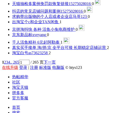
天猫抽检多案例免罚款恢复链接
15275028016
0
抖店的常见店铺问题和案例
15275028016
0
求购带出版物的个人店或者企业店
马哥123
0
出淘宝个c和企业
TAN闲鱼
1
京拼淘抖快 各种 活鱼
小兔电商维护
0
京东新品标
xveyang
0
千人活鱼精补 6元起
阿勒泰
1
真实买手接单 淘/拼/京 全平台可接 长期稳定
店铺运营
2
淘宝白号
as73623258
2
1
2
3
4
.. 265
/ 265 页
下一页
在线升级
登录
|
注册
标准版
电脑版
© htys123
热帖精华
社区
淘宝天猫
拼多多
官方客服
首页
搜索