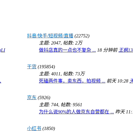
抖音/快手/短视频/直播
(22752)
主题: 2047
,
帖数:
2万
gLI
做抖店真的一点也不复杂 ...
18 分钟前
王枫138
干货
(195854)
主题: 4011
,
帖数:
73万
人
死磕两件事，卖东西，拍视频 ...
前天 10:28
京东
(5926)
主题: 744
,
帖数: 9561
为什么说90%的人做京东自营都在 ...
昨天 11:
小红书
(1850)