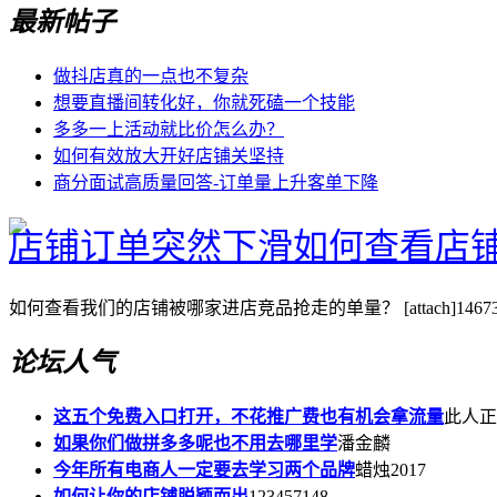
最新帖子
做抖店真的一点也不复杂
想要直播间转化好，你就死磕一个技能
多多一上活动就比价怎么办？
如何有效放大开好店铺关坚持
商分面试高质量回答-订单量上升客单下降
店铺订单突然下滑如何查看店
如何查看我们的店铺被哪家进店竞品抢走的单量？ [attach]146737[
论坛人气
这五个免费入口打开，不花推广费也有机会拿流量
此人正
如果你们做拼多多呢也不用去哪里学
潘金麟
今年所有电商人一定要去学习两个品牌
蜡烛2017
如何让你的店铺脱颖而出
123457148