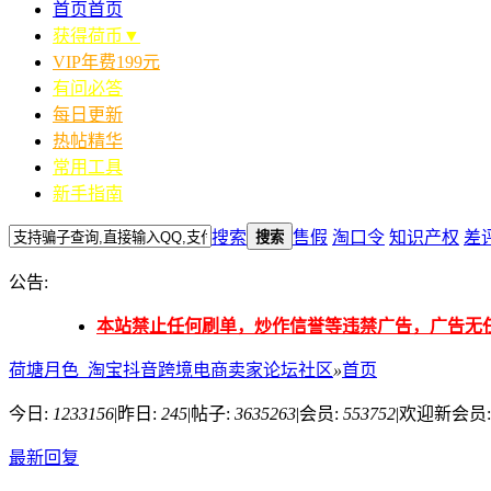
首页
首页
获得荷币▼
VIP年费199元
有问必答
每日更新
热帖精华
常用工具
新手指南
搜索
售假
淘口令
知识产权
差
搜索
公告:
本站禁止任何刷单，炒作信誉等违禁广告，广告无
荷塘月色_淘宝抖音跨境电商卖家论坛社区
»
首页
今日:
1233156
|
昨日:
245
|
帖子:
3635263
|
会员:
553752
|
欢迎新会员
最新回复