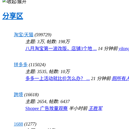
分享区
淘宝/天猫
(599729)
主题:
3万
,
帖数:
198万
八月淘宝第一波改版，店铺3个地 ...
14 分钟前
yilon
拼多多
(115024)
主题: 3535
,
帖数:
10万
多多一上活动就比价怎么办？ ...
21 分钟前
厕所有
跨境
(16618)
主题: 2654
,
帖数: 6437
Shopee 广告放量观察
半小时前
王胜军
1688
(1277)