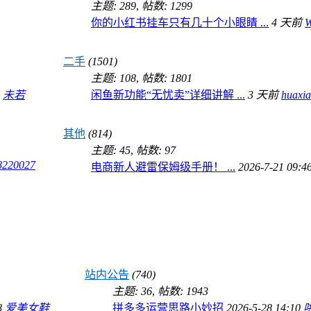
主题: 289
,
帖数: 1299
你的小红书挂车只有几十个小眼睛 ...
4 天前
二手
(1501)
主题: 108
,
帖数: 1801
5
未若
闲鱼新功能“无忧卖”详细讲解 ...
3 天前
huaxi
其他
(814)
主题: 45
,
帖数: 97
8220027
电商新人避雷保姆级手册！ ...
2026-7-21 09:4
站内公告
(740)
主题: 36
,
帖数: 1943
8
爱美女鞋
拼多多运营思路小妙招
2026-5-28 14:10