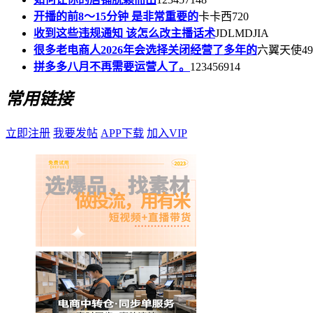
开播的前8～15分钟 是非常重要的
卡卡西720
收到这些违规通知 该怎么改主播话术
JDLMDJIA
很多老电商人2026年会选择关闭经营了多年的
六翼天使49
拼多多八月不再需要运营人了。
123456914
常用链接
立即注册
我要发帖
APP下载
加入VIP