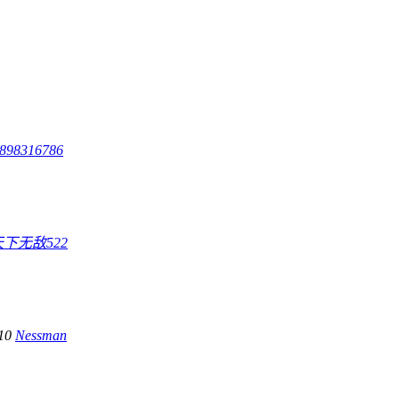
98316786
天下无敌522
10
Nessman