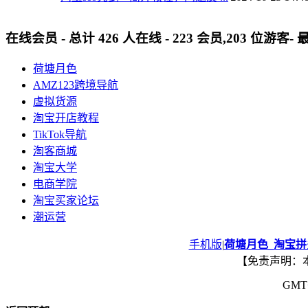
在线会员
- 总计
426
人在线 -
223
会员,
203
位游客- 
荷塘月色
AMZ123跨境导航
虚拟货源
淘宝开店教程
TikTok导航
淘客商城
淘宝大学
电商学院
淘宝买家论坛
潮运营
手机版
|
荷塘月色_淘宝
【免责声明：
GMT+