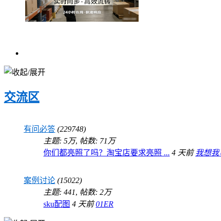
交流区
有问必答
(229748)
主题:
5万
,
帖数:
71万
你们都亮照了吗？淘宝店要求亮照 ...
4 天前
我想我
案例讨论
(15022)
主题: 441
,
帖数:
2万
sku配图
4 天前
01ER