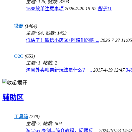
主题: 126
,
帖数: 3793
1688放单注意事项
2026-7-20 15:52
橙子11
微商
(1484)
主题: 94
,
帖数: 1453
低估了！微信小店50+阿姨们的购 ...
2026-7-27 11:0
O2O
(653)
主题: 1
,
帖数: 2
淘宝外卖粮票新玩法是什么？ ...
2017-4-19 12:47
34
辅助区
工具箱
(779)
主题: 2
,
帖数: 504
淘宝seo亮剑---简介教程，问题反 ...
2024-10-23 14:4