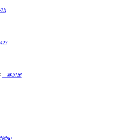
WHj
a423
6
ㅤ塞思黑
哄哄80